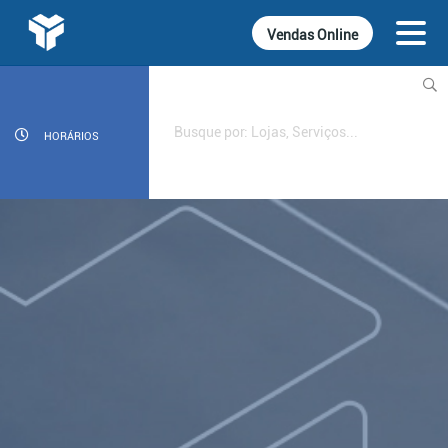
Vendas Online
INFORMATIVOS
CINEMA
HORÁRIOS
GASTRONOMIA
LOJAS
DIVERSÃO
SERVIÇOS
CONTATO