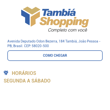
Avenida Deputado Odon Bezerra, 184 Tambiá
, João Pessoa -
PB, Brasil.
CEP: 58020-500
COMO CHEGAR
HORÁRIOS
SEGUNDA A SÁBADO
Todas as Lojas:
9h às 20h
Praça de Alimentação:
9h às 21h
PlayToy:
9h às 21h
Cinema:
de acordo com as sessões
DOMINGO