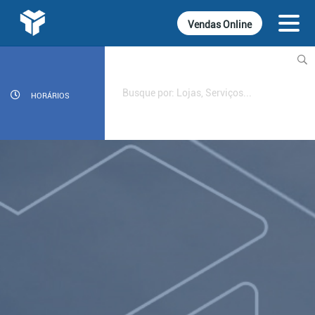
Vendas Online
INFORMATIVOS
CINEMA
HORÁRIOS
GASTRONOMIA
LOJAS
DIVERSÃO
SERVIÇOS
CONTATO