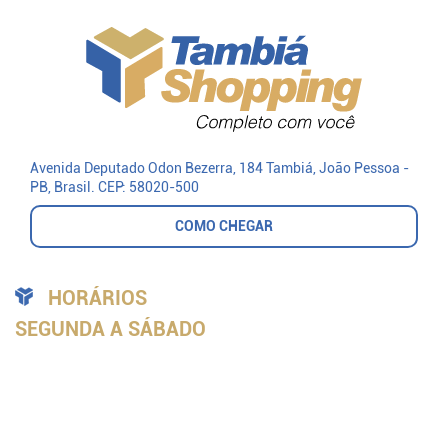
Avenida Deputado Odon Bezerra, 184 Tambiá
, João Pessoa -
PB, Brasil.
CEP: 58020-500
COMO CHEGAR
HORÁRIOS
SEGUNDA A SÁBADO
Todas as Lojas:
9h às 20h
Praça de Alimentação:
9h às 21h
PlayToy:
9h às 21h
Cinema:
de acordo com as sessões
DOMINGO