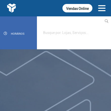
Vendas Online
INFORMATIVOS
CINEMA
HORÁRIOS
GASTRONOMIA
LOJAS
DIVERSÃO
SERVIÇOS
CONTATO