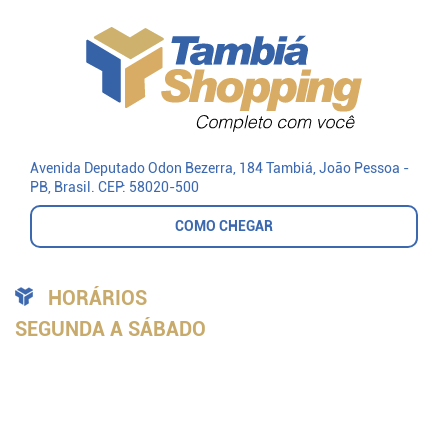
Avenida Deputado Odon Bezerra, 184 Tambiá
, João Pessoa -
PB, Brasil.
CEP: 58020-500
COMO CHEGAR
HORÁRIOS
SEGUNDA A SÁBADO
Todas as Lojas:
9h às 20h
Praça de Alimentação:
9h às 21h
PlayToy:
9h às 21h
Cinema:
de acordo com as sessões
DOMINGO