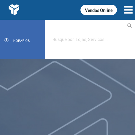
Vendas Online
INFORMATIVOS
CINEMA
HORÁRIOS
GASTRONOMIA
LOJAS
DIVERSÃO
SERVIÇOS
CONTATO