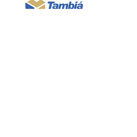
Avenida Deputado Odon Bezerra,
184 Tambiá
, João Pessoa - PB,
Brasil.
CEP: 58020-500
COMO CHEGAR